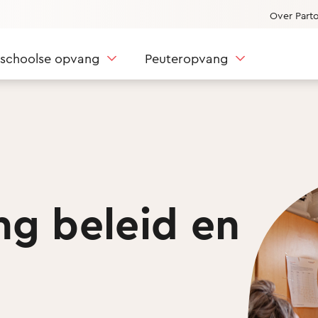
Over Part
nschoolse opvang
Peuteropvang
g beleid en