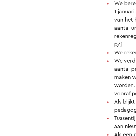
We bere
1 januari
van het 
aantal u
rekenrege
p/j
We reken
We verde
aantal p
maken we
worden. 
vooraf p
Als blij
pedagogi
Tussenti
aan nieu
Als een 