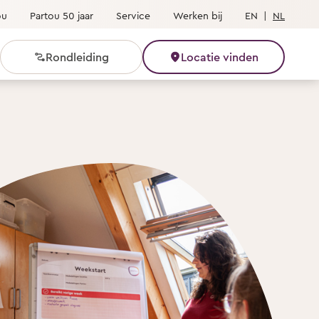
ou
Partou 50 jaar
Service
Werken bij
EN
|
NL
Rondleiding
Locatie vinden