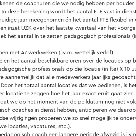
kenen de coachuren die we nodig hebben per houder 
. In deze berekening wordt het aantal FTE vast in dienst
huidige jaar meegenomen én het aantal FTE flexibel in 
ren inzet UZK over het laatste kwartaal van het voorga
l: het aantal in te zetten pedagogisch professionals (in
en met 47 werkweken (i.v.m. wettelijk verlof)
len het aantal beschikbare uren over de locaties op b
edagogische professionals op die locatie (in fte) X 10 
 aannemelijk dat alle medewerkers jaarlijks gecoacht 
Door het totaal aantal locaties dat we bedienen, is het
er locatie te zeggen hoe het jaar exact eruit gaat zien.
kt dat we op het moment van de peildatum nog niet vo
sch coaches in dienst hebben, anticiperen we daarop
jdse wijzigingen proberen we zo snel mogelijk te onde
we locaties, vacatures, etc.).
pedagogisch coach een langere periode afwezig is i.v.