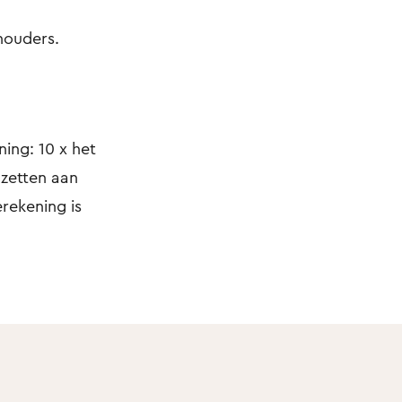
houders.
ing: 10 x het
nzetten aan
rekening is