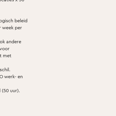
ogisch beleid
r week per
ook andere
 voor
st met
chil.
O werk- en
 (50 uur).