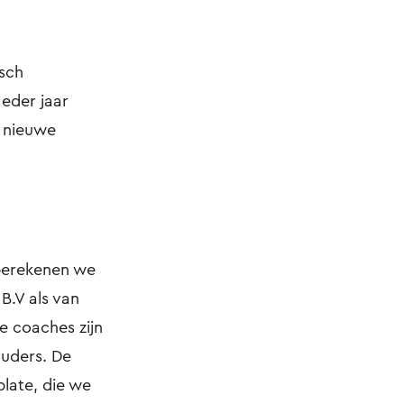
isch
 Ieder jaar
n nieuwe
berekenen we
B.V als van
e coaches zijn
ouders. De
late, die we