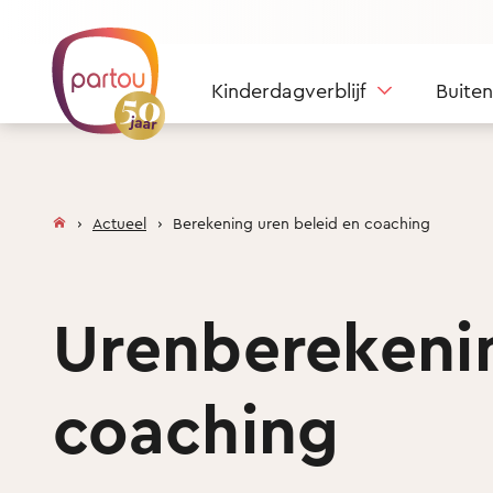
Skip to content
Kinderdagverblijf
Buite
Actueel
Berekening uren beleid en coaching
Urenberekenin
coaching