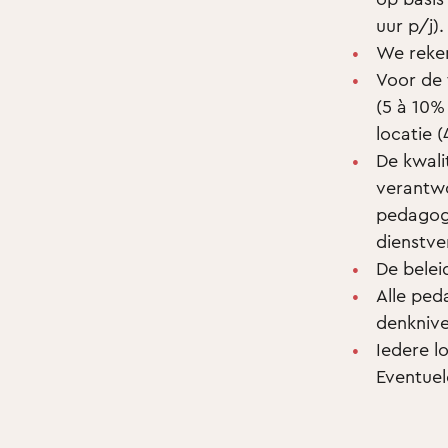
uur p/j).
We reken
Voor de 
(5 à 10%
locatie 
De kwali
verantwo
pedagogi
dienstve
De beleid
Alle pe
denknive
Iedere l
Eventuel