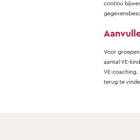
continu bijwe
gegevensbesch
Aanvull
Voor groepen 
aantal VE-kind
VE-coaching.
terug te vinde