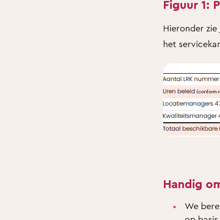
Figuur 1:
Hieronder zie 
het serviceka
Handig om 
We berek
op basis