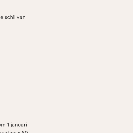
e schil van
m 1 januari
ocaties x 50