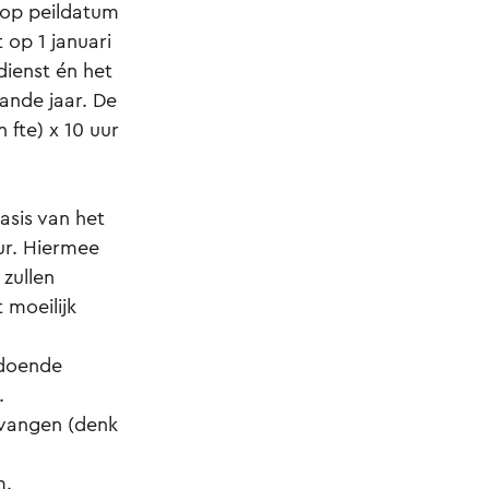
op peildatum
 op 1 januari
dienst én het
ande jaar. De
 fte) x 10 uur
asis van het
uur. Hiermee
zullen
 moeilijk
ldoende
.
rvangen (denk
m.