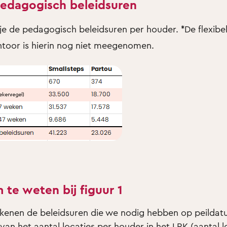
 Pedagogisch beleidsuren
je de pedagogisch beleidsuren per houder. *De flexibel
ntoor is hierin nog niet meegenomen.
te weten bij figuur 1
enen de beleidsuren die we nodig hebben op peildatu
 van het aantal locaties per houder in het LRK (aantal l