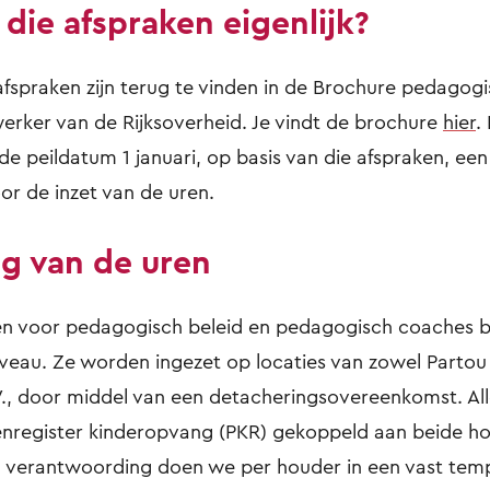
 die afspraken eigenlijk?
 afspraken zijn terug te vinden in de Brochure pedagog
rker van de Rijksoverheid. Je vindt de brochure
hier
.
de peildatum 1 januari, op basis van die afspraken, ee
or de inzet van de uren.
ng van de uren
ren voor pedagogisch beleid en pedagogisch coaches 
iveau. Ze worden ingezet op locaties van zowel Partou 
V., door middel van een detacheringsovereenkomst. All
enregister kinderopvang (PKR) gekoppeld aan beide h
 verantwoording doen we per houder in een vast temp