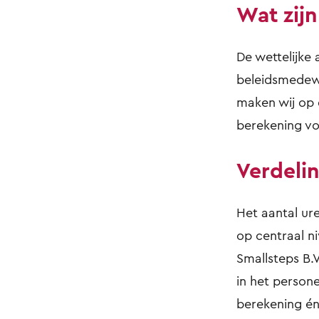
Wat zijn
De wettelijke
beleidsmedewe
maken wij op 
berekening vo
Verdeli
Het aantal u
op centraal n
Smallsteps B.
in het person
berekening én