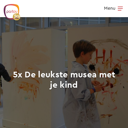
Skip to content
Menu
Op
5x De leukste musea met
je kind