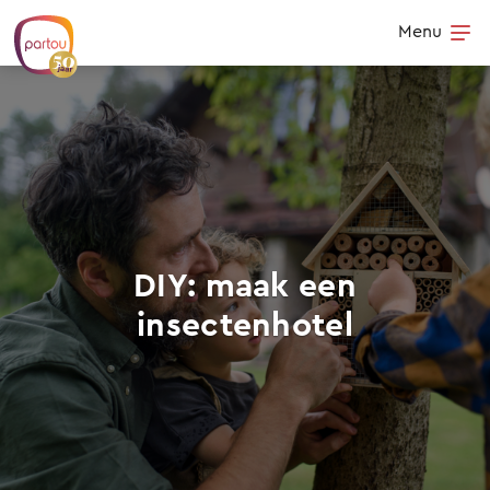
Skip to content
Menu
Op
DIY: maak een
insectenhotel