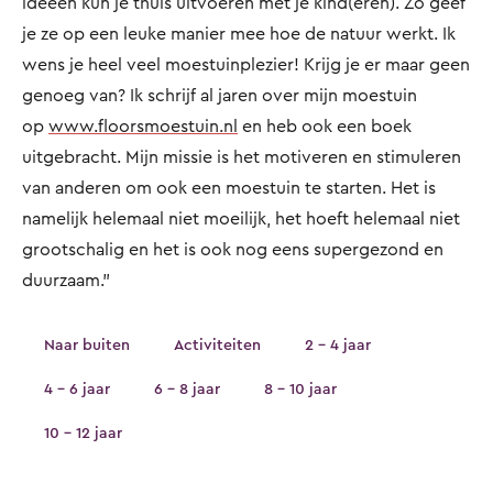
ideeën kun je thuis uitvoeren met je kind(eren). Zo geef
je ze op een leuke manier mee hoe de natuur werkt. Ik
wens je heel veel moestuinplezier! Krijg je er maar geen
genoeg van? Ik schrijf al jaren over mijn moestuin
op
www.floorsmoestuin.nl
en heb ook een boek
uitgebracht. Mijn missie is het motiveren en stimuleren
van anderen om ook een moestuin te starten. Het is
namelijk helemaal niet moeilijk, het hoeft helemaal niet
grootschalig en het is ook nog eens supergezond en
duurzaam.”
Naar buiten
Activiteiten
2 - 4 jaar
4 - 6 jaar
6 - 8 jaar
8 - 10 jaar
10 - 12 jaar