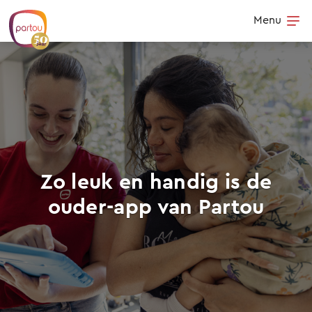
Skip to content
Menu
Op
Zo leuk en handig is de
ouder-app van Partou