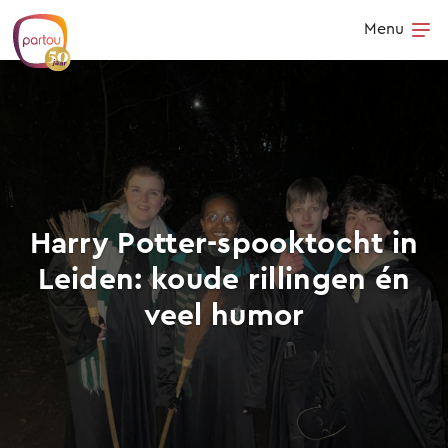
Skip to content
Menu
Op
Harry Potter-spooktocht in
Leiden: koude rillingen én
veel humor