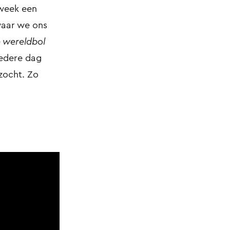
 week een
waar we ons
e wereldbol
iedere dag
zocht. Zo