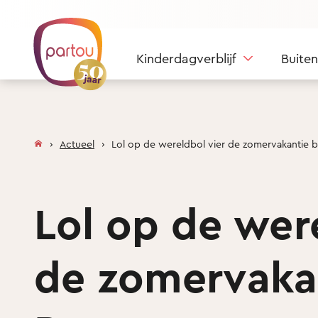
Skip to content
Kinderdagverblijf
Buite
Actueel
Lol op de wereldbol vier de zomervakantie b
Lol op de were
de zomervakan