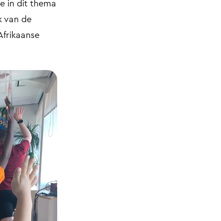
e in dit thema
k van de
Afrikaanse