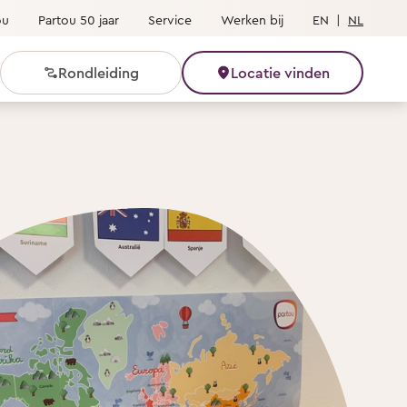
ou
Partou 50 jaar
Service
Werken bij
EN
|
NL
Rondleiding
Locatie vinden