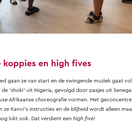
 koppies en high fives
d gaan ze van start en de swingende muziek gaat vol
 de ‘shoki’ uit Nigeria, gevolgd door pasjes uit Seneg
se Afrikaanse choreografie vormen. Met geconcentree
 ze Kanvi’s instructies en de blijheid wordt alleen maa
 nog lukt ook. Dat verdient een
high five
!