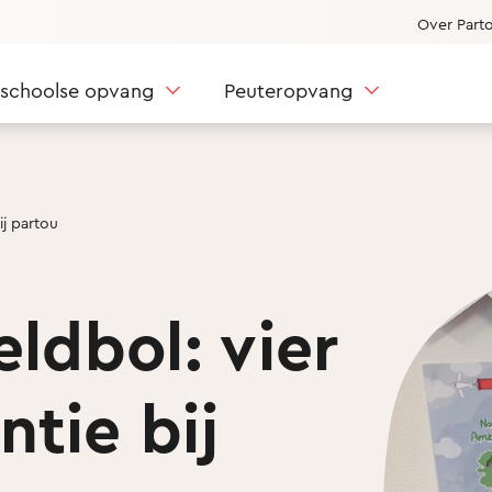
Over Part
nschoolse opvang
Peuteropvang
ij partou
ldbol: vier
tie bij