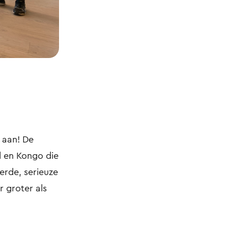
 aan! De
al en Kongo die
rde, serieuze
r groter als