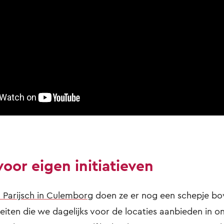
oor eigen initiatieven
a Parijsch in Culemborg
doen ze er nog een schepje bo
teiten die we dagelijks voor de locaties aanbieden in on