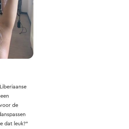
 Liberiaanse
 een
 voor de
 danspassen
e dat leuk?”