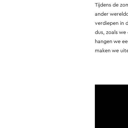
Tijdens de zo
ander wereldd
verdiepen in 
dus, zoals w
hangen we een
maken we uitei