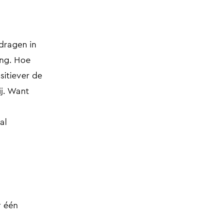
dragen in
ing. Hoe
sitiever de
ij. Want
al
 één