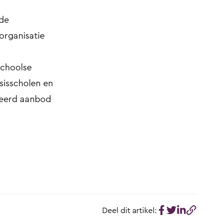
rde
organisatie
schoolse
sisscholen en
ieerd aanbod
Deel dit artikel: