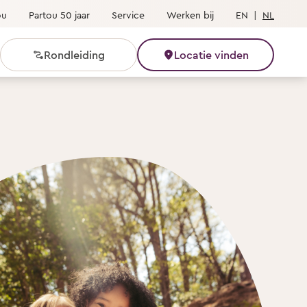
ou
Partou 50 jaar
Service
Werken bij
EN
|
NL
Rondleiding
Locatie vinden