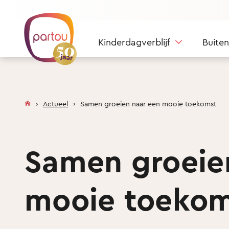
Skip to content
Kinderdagverblijf
Buite
Actueel
Samen groeien naar een mooie toekomst
Samen groeie
mooie toekom