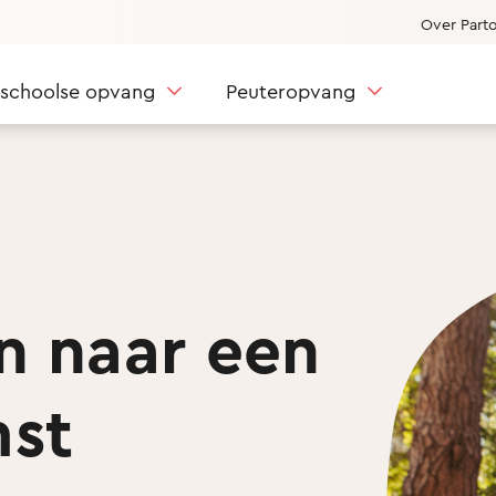
Over Part
nschoolse opvang
Peuteropvang
n naar een
st