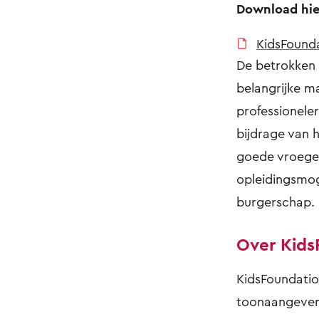
Download hier
KidsFounda
De betrokken
belangrijke ma
professionele
bijdrage van 
goede vroege 
opleidingsmoge
burgerschap.
Over Kids
KidsFoundatio
toonaangeven