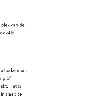
 plek van de
ox of in
 te herkennen.
rig of
kt. Het is
 in slaap te