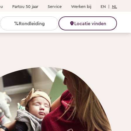
ou
Partou 50 jaar
Service
Werken bij
EN
|
NL
Rondleiding
Locatie vinden