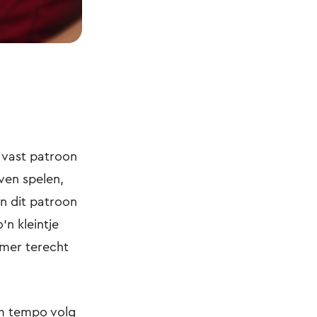
n vast patroon
even spelen,
In dit patroon
’n kleintje
amer terecht
am tempo volg