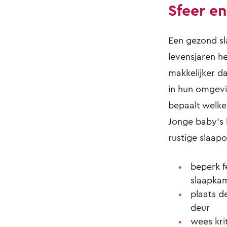
Sfeer en
Een gezond sla
levensjaren h
makkelijker d
in hun omgevin
bepaalt welke
Jonge baby’s 
rustige slaap
beperk f
slaapka
plaats d
deur
wees kri