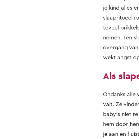
je kind alles 
slaapritueel r
teveel prikkel
nemen. Ten slo
overgang van e
wekt angst op.
Als slap
Ondanks alle v
valt. Ze vinde
baby’s niet te
hem door hem 
je aan en flui