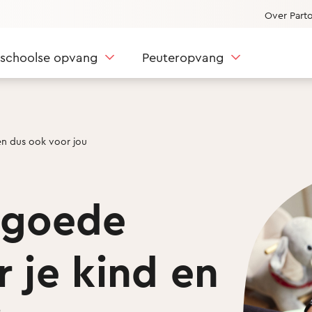
Over Part
nschoolse opvang
Peuteropvang
en dus ook voor jou
 goede
r je kind en