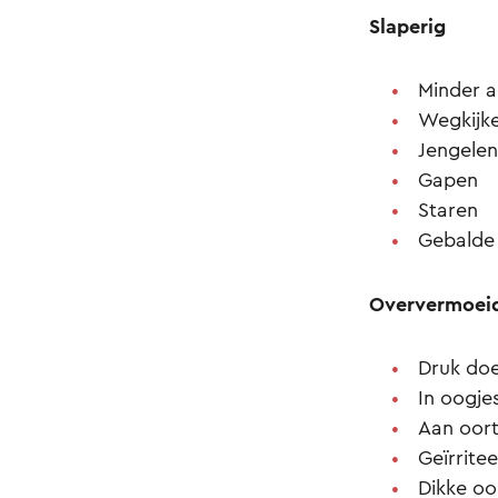
Slaperig
Minder a
Wegkijk
Jengelen
Gapen
Staren
Gebalde 
Oververmoei
Druk do
In oogje
Aan oort
Geïrrite
Dikke oo