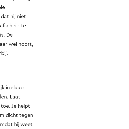
ele
dat hij niet
 afscheid te
is. De
aar wel hoort,
bij.
jk in slaap
len. Laat
toe. Je helpt
em dicht tegen
 omdat hij weet