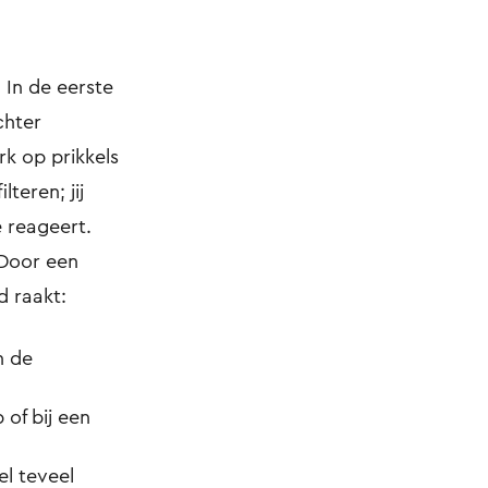
 In de eerste
chter
rk op prikkels
teren; jij
 reageert.
 Door een
d raakt:
n de
 of bij een
el teveel