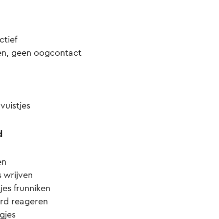
ctief
en, geen oogcontact
vuistjes
d
en
s wrijven
jes frunniken
erd reageren
gjes