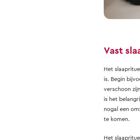
Vast sla
Het slaapritue
is. Begin bijv
verschoon zijn
is het belangr
nogal een oms
te komen.
Het slaapritu