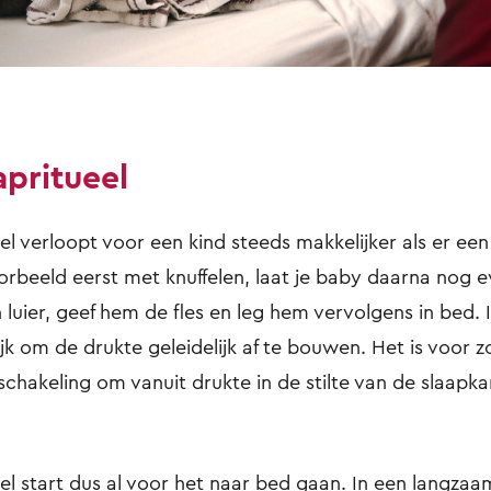
apritueel
el verloopt voor een kind steeds makkelijker als er ee
oorbeeld eerst met knuffelen, laat je baby daarna nog 
 luier, geef hem de fles en leg hem vervolgens in bed. 
ijk om de drukte geleidelijk af te bouwen. Het is voor zo
chakeling om vanuit drukte in de stilte van de slaapk
eel start dus al voor het naar bed gaan. In een langza