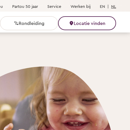
ou
Partou 50 jaar
Service
Werken bij
EN
|
NL
Rondleiding
Locatie vinden