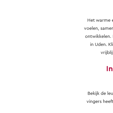
Het warme en
voelen, samen
ontwikkelen. 
in Uden. K
vrijbl
I
Bekijk de le
vingers heeft