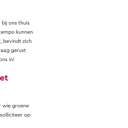
bij ons thuis
n tempo kunnen
, bevindt zich
raag gerust
ons in!
et
r wie groene
solliciteer op