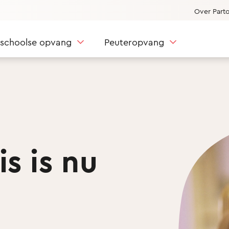
Over Part
nschoolse opvang
Peuteropvang
s is nu