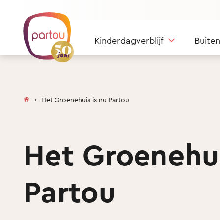
Skip to content
Kinderdagverblijf
Buite
Het Groenehuis is nu Partou
Het Groenehui
Partou