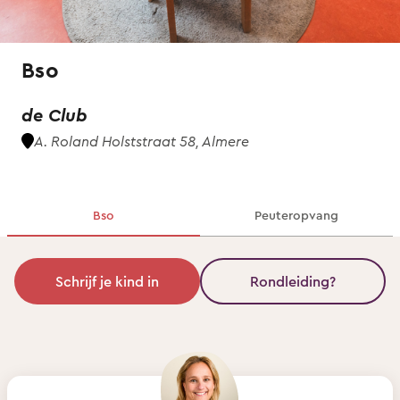
Bso
de Club
A. Roland Holststraat 58, Almere
Bso
Peuteropvang
Schrijf je kind in
Rondleiding?