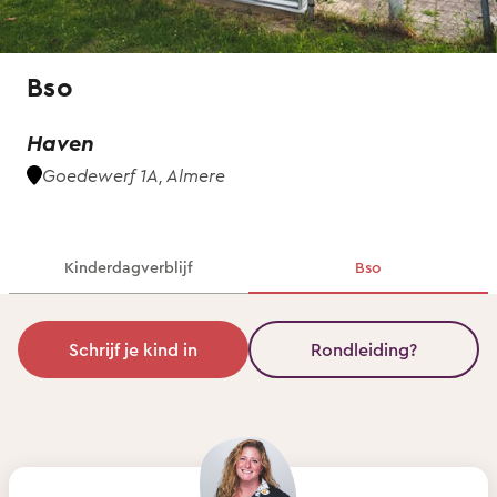
Bso
Haven
Goedewerf 1A, Almere
Kinderdagverblijf
Bso
Schrijf je kind in
Rondleiding?