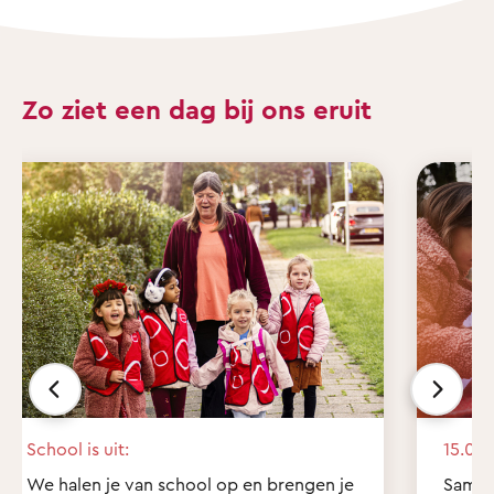
Zo ziet een dag bij ons eruit
School is uit:
15.00 
We halen je van school op en brengen je
Samen