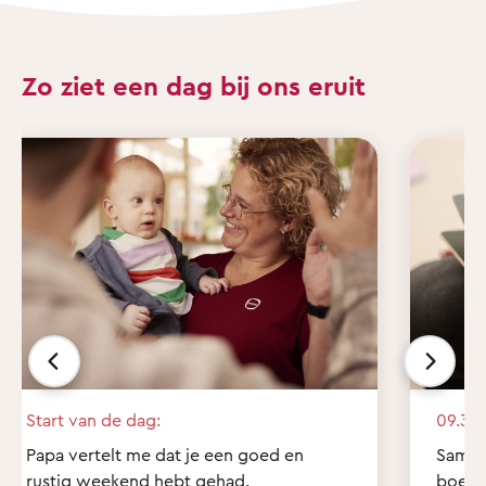
Zo ziet een dag bij ons eruit
Start van de dag:
09.30 
Papa vertelt me dat je een goed en
Samen 
rustig weekend hebt gehad.
boekje