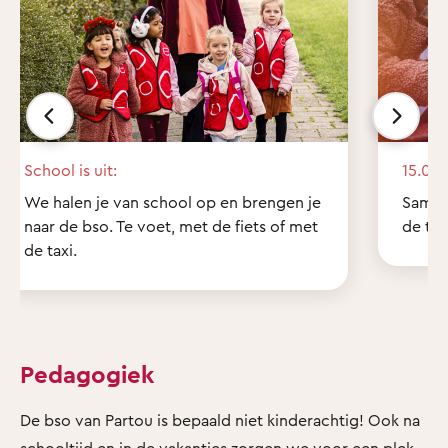
School is uit:
15.00 
We halen je van school op en brengen je
Samen
naar de bso. Te voet, met de fiets of met
de tui
de taxi.
Pedagogiek
De bso van Partou is bepaald niet kinderachtig! Ook na
schooltijd en in de vakanties zorgen we voor een plek