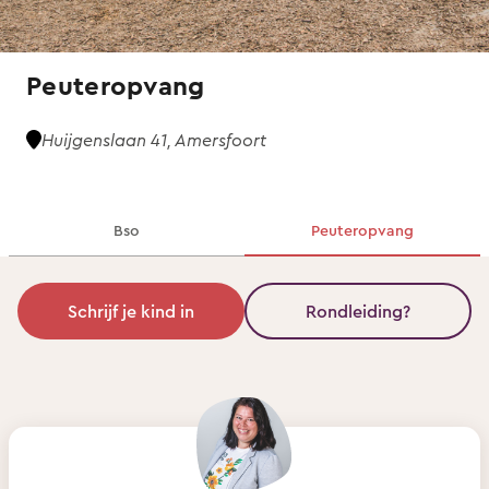
Peuteropvang
Huijgenslaan 41, Amersfoort
Bso
Peuteropvang
Schrijf je kind in
Rondleiding?