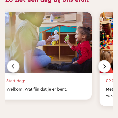
Start dag:
09.00 
Welkom! Wat fijn dat je er bent.
Met z'
vakant