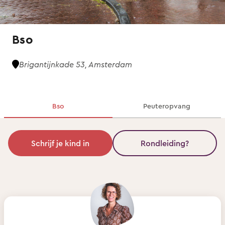
Bso
Brigantijnkade 53, Amsterdam
Bso
Peuteropvang
Schrijf je kind in
Rondleiding?