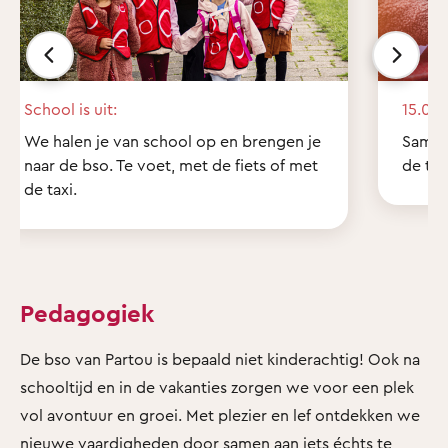
School is uit:
15.00 
We halen je van school op en brengen je
Samen
naar de bso. Te voet, met de fiets of met
de tui
de taxi.
Pedagogiek
De bso van Partou is bepaald niet kinderachtig! Ook na
schooltijd en in de vakanties zorgen we voor een plek
vol avontuur en groei. Met plezier en lef ontdekken we
nieuwe vaardigheden door samen aan iets échts te