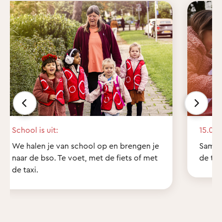
School is uit:
15.00 
We halen je van school op en brengen je
Samen
naar de bso. Te voet, met de fiets of met
de tui
de taxi.