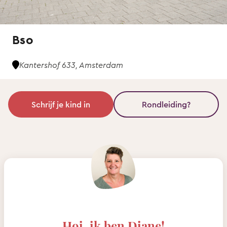
Bso
Kantershof 633, Amsterdam
Schrijf je kind in
Rondleiding?
Hoi, ik ben Diane!