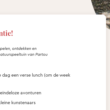
ntie!
nspelen, ontdekken en
natuurspeeltuin van Partou
ke dag een verse lunch (om de week
r eindeloze avonturen
kleine kunstenaars