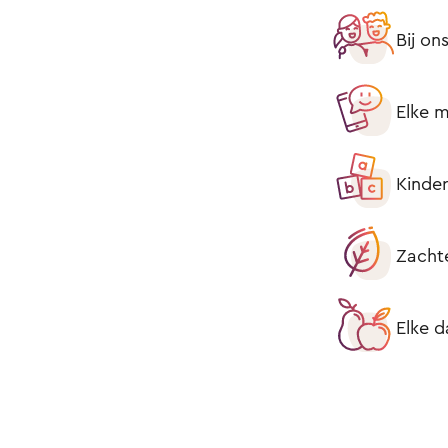
Bij on
Elke m
Kinder
Zacht
Elke d