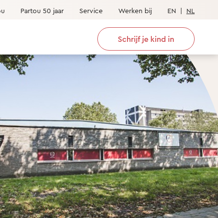
ou
Partou 50 jaar
Service
Werken bij
EN
|
NL
Schrijf je kind in