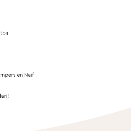
tbij
mpers en Naïf
ari!