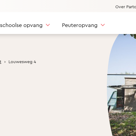
Over Part
nschoolse opvang
Peuteropvang
t
Louwesweg 4