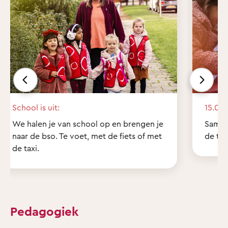
School is uit:
15.00 
We halen je van school op en brengen je
Samen
naar de bso. Te voet, met de fiets of met
de tui
de taxi.
Pedagogiek