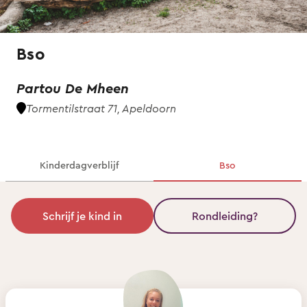
Bso
Partou De Mheen
Tormentilstraat 71, Apeldoorn
Kinderdagverblijf
Bso
Schrijf je kind in
Rondleiding?