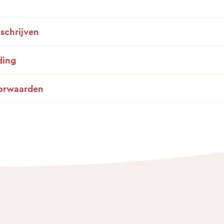
nschrijven
ding
orwaarden