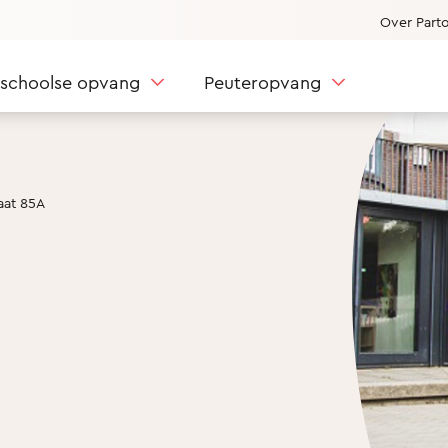
Over Part
nschoolse opvang
Peuteropvang
aat 85A