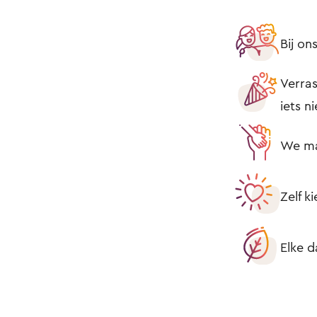
Bij o
Verras
iets n
We mak
Zelf k
Elke d