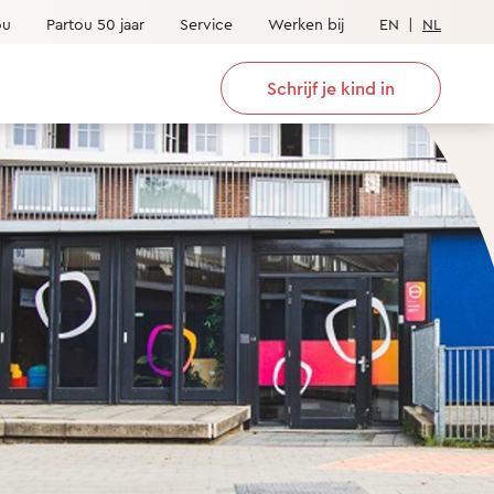
ou
Partou 50 jaar
Service
Werken bij
EN
|
NL
Schrijf je kind in