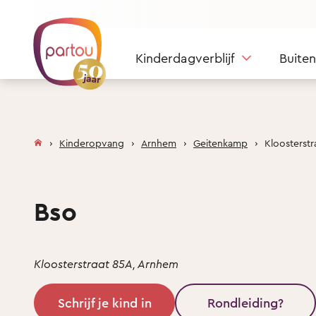
Skip to content
Kinderdagverblijf
Buite
Kinderopvang
Arnhem
Geitenkamp
Kloosterstr
Bso
Kloosterstraat 85A, Arnhem
Schrijf je kind in
Rondleiding?