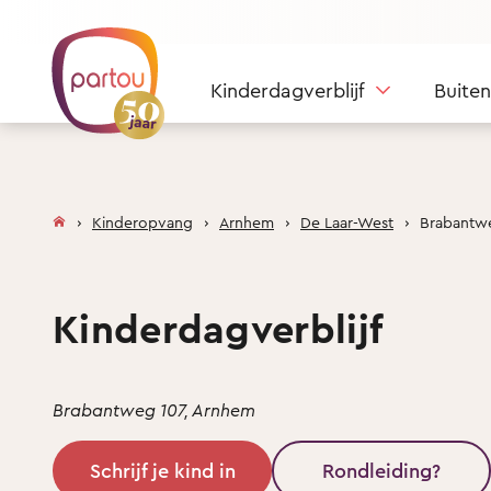
Skip to content
Kinderdagverblijf
Buite
Kinderopvang
Arnhem
De Laar-West
Brabantw
Kinderdagverblijf
Brabantweg 107, Arnhem
Schrijf je kind in
Rondleiding?