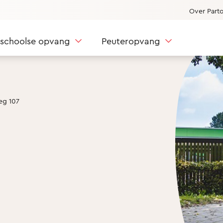
Over Part
nschoolse opvang
Peuteropvang
eg 107