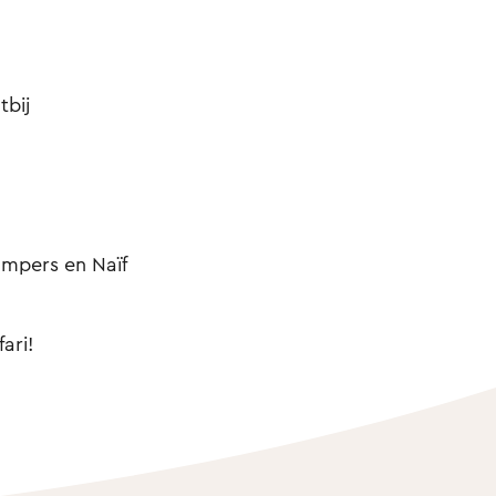
tbij
mpers en Naïf
ari!