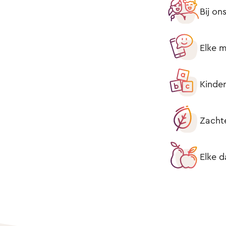
Bij on
Elke m
Kinder
Zacht
Elke d