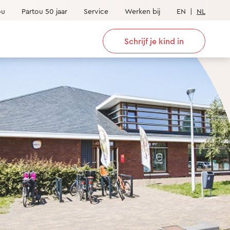
ou
Partou 50 jaar
Service
Werken bij
EN
|
NL
Schrijf je kind in