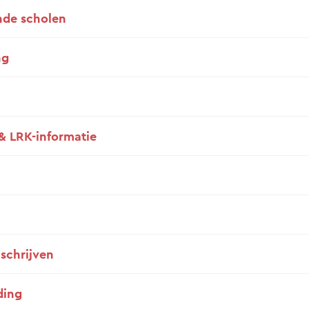
de scholen
ng
& LRK-informatie
nschrijven
ding