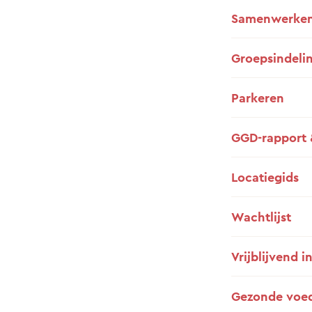
Samenwerken
Groepsindeli
Parkeren
GGD-rapport 
Locatiegids
Wachtlijst
Vrijblijvend i
Gezonde voe