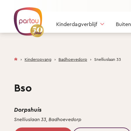
Skip to content
Kinderdagverblijf
Buite
Kinderopvang
Badhoevedorp
Snelliuslaan 33
Bso
Dorpshuis
Snelliuslaan 33, Badhoevedorp