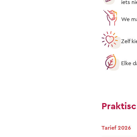
iets n
We mak
Zelf k
Elke d
Praktisc
Tarief 2026