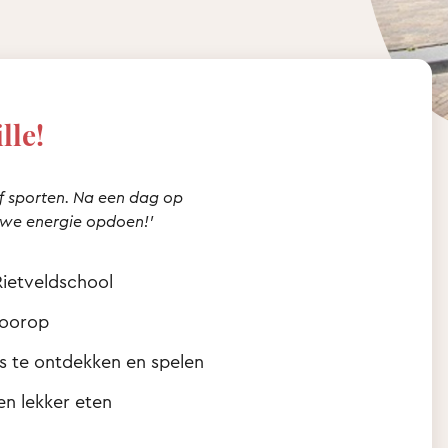
lle!
of sporten. Na een dag op
euwe energie opdoen!’
Rietveldschool
voorop
s te ontdekken en spelen
n lekker eten