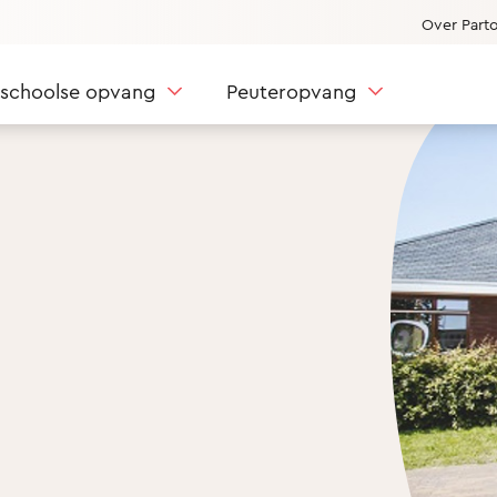
Over Part
nschoolse opvang
Peuteropvang