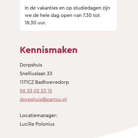
In de vakanties en op studiedagen zijn
we de hele dag open van 7.30 tot
18.30 uur.
Kennismaken
Dorpshuis
Snelliuslaan 33
1171CZ Badhoevedorp
06 33 02 23 15
dorpshuis@partou.nl
Locatiemanager:
Lucille Polonius