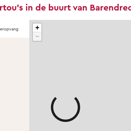
rtou's in de buurt van Barendre
+
teropvang
−