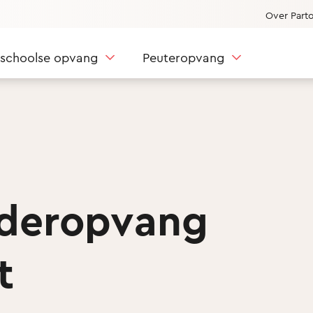
Over Part
nschoolse opvang
Peuteropvang
nderopvang
t