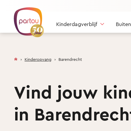
Skip to content
Kinderdagverblijf
Buite
Kinderopvang
Barendrecht
Vind jouw ki
in Barendrech