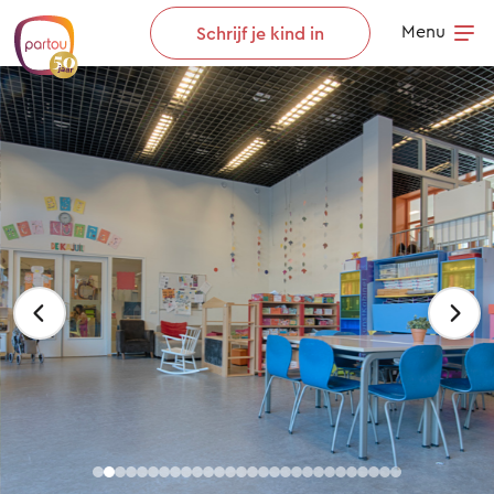
Skip to content
Menu
Schrijf je kind in
Op