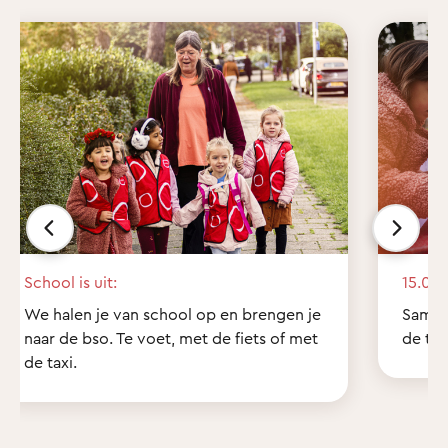
School is uit:
15.00 
We halen je van school op en brengen je
Samen
naar de bso. Te voet, met de fiets of met
de tui
de taxi.