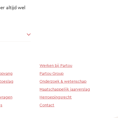
r altijd wel
Werken bij Partou
ropvang
Partou Group
toeslag
Onderzoek & wetenschap
Maatschappelijk jaarverslag
 vragen
Herroepingsrecht
gs
Contact