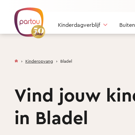
Skip to content
Kinderdagverblijf
Buite
Kinderopvang
Bladel
Vind jouw ki
in Bladel