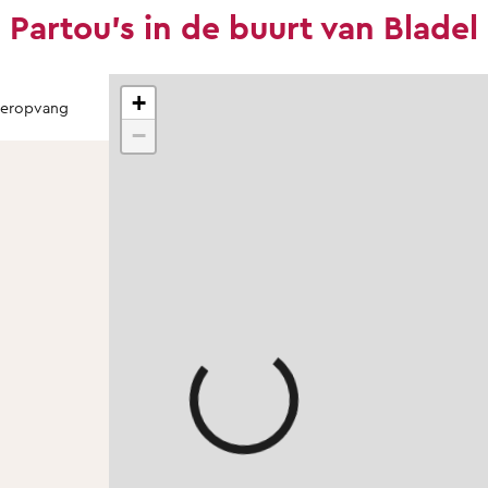
Partou's in de buurt van Bladel
+
teropvang
−