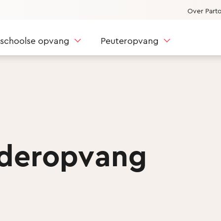
Over Part
nschoolse opvang
Peuteropvang
nderopvang