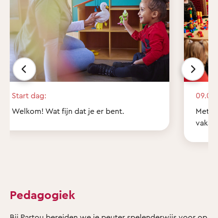
Start dag:
09.00 
Welkom! Wat fijn dat je er bent.
Met z'
vakant
Pedagogiek
Bij Partou bereiden we je peuter spelenderwijs voor op