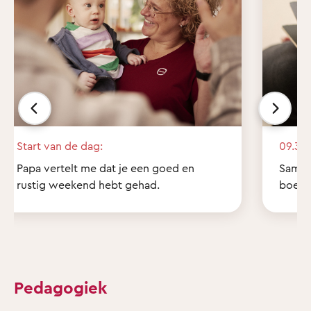
Start van de dag:
09.30 
Papa vertelt me dat je een goed en
Samen 
rustig weekend hebt gehad.
boekje
Pedagogiek