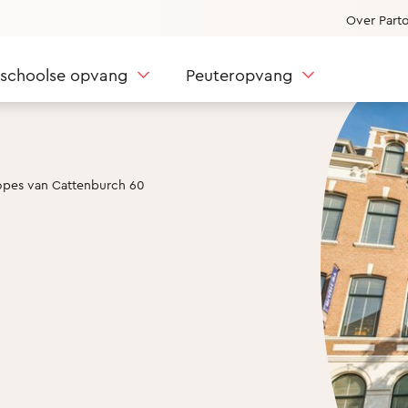
Over Part
nschoolse opvang
Peuteropvang
opes van Cattenburch 60