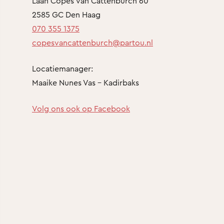
Laan Copes van Cattenburch 60
2585 GC Den Haag
070 355 1375
copesvancattenburch@partou.nl
Locatiemanager:
Maaike Nunes Vas - Kadirbaks
Volg ons ook op Facebook