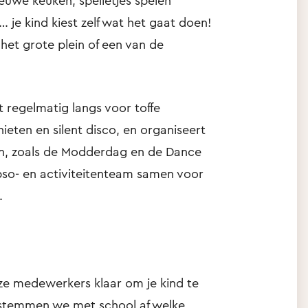
euwe keuken, spelletjes spelen
 je kind kiest zelf wat het gaat doen!
het grote plein of een van de
 regelmatig langs voor toffe
eten en silent disco, en organiseert
en, zoals de Modderdag en de Dance
 bso- en activiteitenteam samen voor
.
ze medewerkers klaar om je kind te
 stemmen we met school af welke