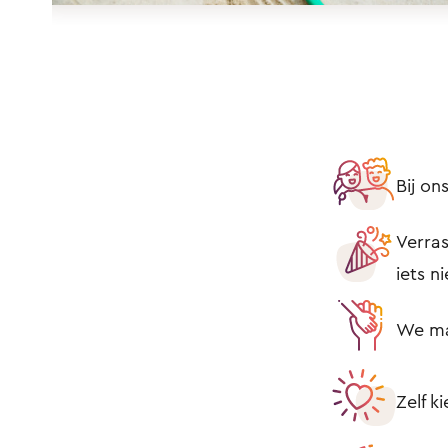
Bij o
Verras
iets n
We mak
Zelf k