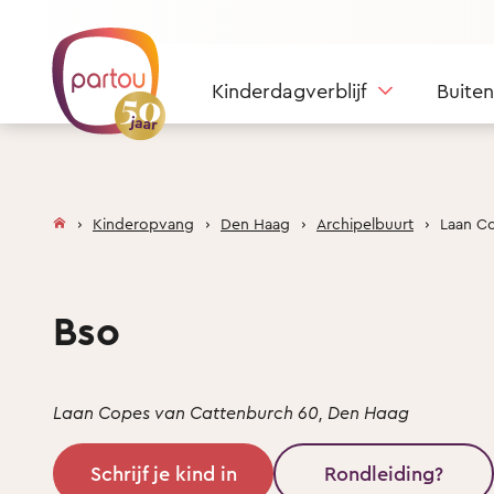
Skip to content
Kinderdagverblijf
Buite
Kinderopvang
Den Haag
Archipelbuurt
Laan C
Bso
Laan Copes van Cattenburch 60, Den Haag
Schrijf je kind in
Rondleiding?