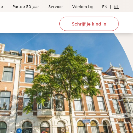
ou
Partou 50 jaar
Service
Werken bij
EN
|
NL
Schrijf je kind in