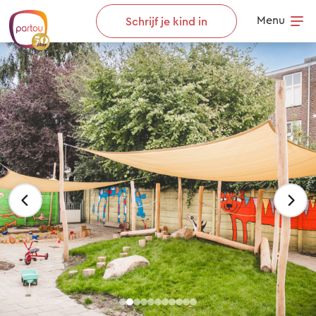
Skip to content
Menu
Schrijf je kind in
Op