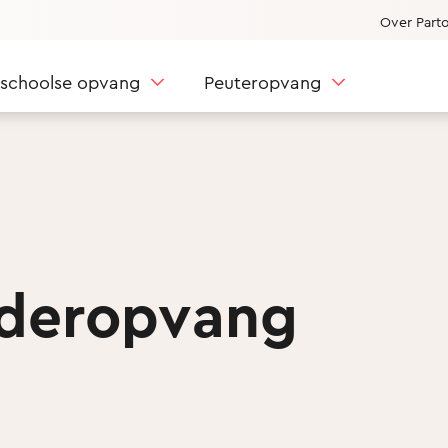
Over Part
nschoolse opvang
Peuteropvang
nderopvang