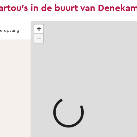
artou's in de buurt van Deneka
+
teropvang
−