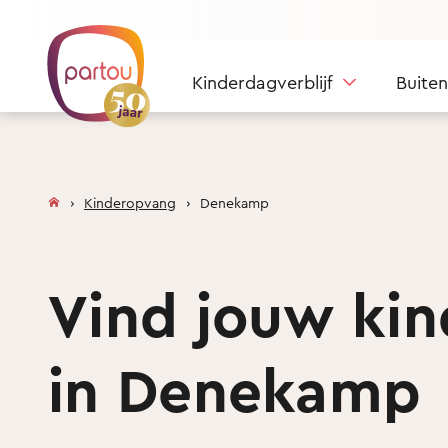
Skip to content
Kinderdagverblijf
Buite
Kinderopvang
Denekamp
Vind jouw ki
in Denekamp