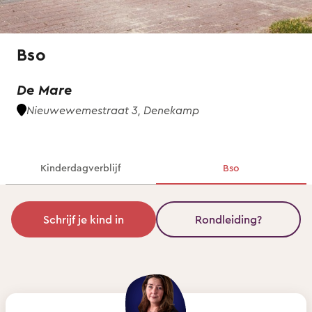
Bso
De Mare
Nieuwewemestraat 3, Denekamp
Kinderdagverblijf
Bso
Schrijf je kind in
Rondleiding?