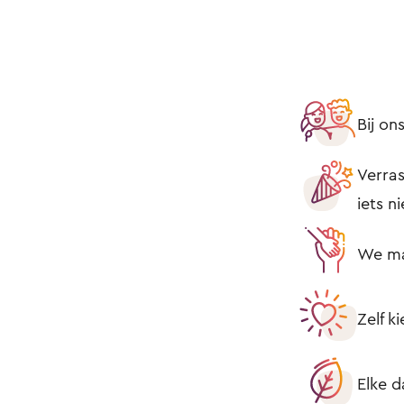
Bij o
Verras
iets n
We mak
Zelf k
Elke d