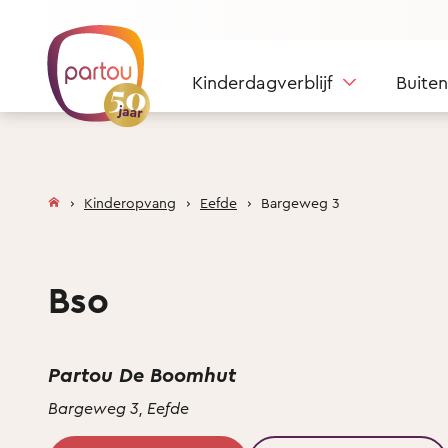
Skip to content
Kinderdagverblijf
Buite
Kinderopvang
Eefde
Bargeweg 3
Bso
Partou De Boomhut
Bargeweg 3, Eefde