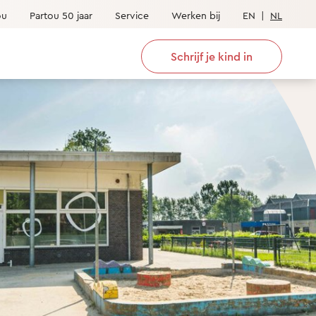
ou
Partou 50 jaar
Service
Werken bij
EN
|
NL
Schrijf je kind in