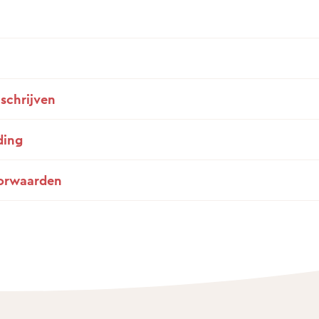
nschrijven
ding
orwaarden