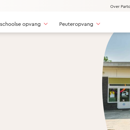
Over Part
nschoolse opvang
Peuteropvang