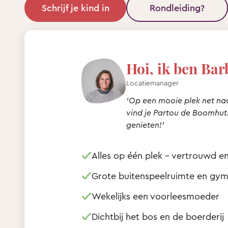
Schrijf je kind in
Rondleiding?
Hoi, ik ben Bar
Locatiemanager
‘Op een mooie plek net na
vind je Partou de Boomhut. 
genieten!’
Alles op één plek - vertrouwd e
Grote buitenspeelruimte en gym
Wekelijks een voorleesmoeder
Dichtbij het bos en de boerderij