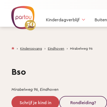
Skip to content
Kinderdagverblijf
Buite
Kinderopvang
Eindhoven
Mirabelweg 96
Bso
Mirabelweg 96, Eindhoven
Schrijf je kind in
Rondleiding?