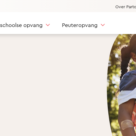
Over Part
nschoolse opvang
Peuteropvang