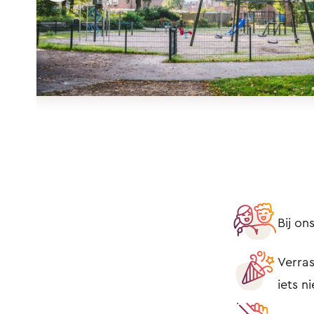
Bij o
Verras
iets n