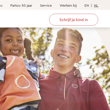
ou
Partou 50 jaar
Service
Werken bij
EN
|
NL
Schrijf je kind in