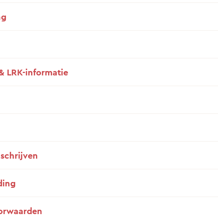
ng
& LRK-informatie
nschrijven
ding
orwaarden