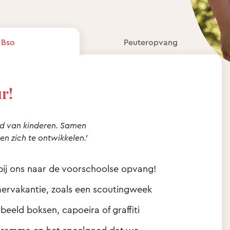
Bso
Peuteropvang
r!
id van kinderen. Samen
en zich te ontwikkelen.’
 bij ons naar de voorschoolse opvang!
omervakantie, zoals een scoutingweek
eeld boksen, capoeira of graffiti