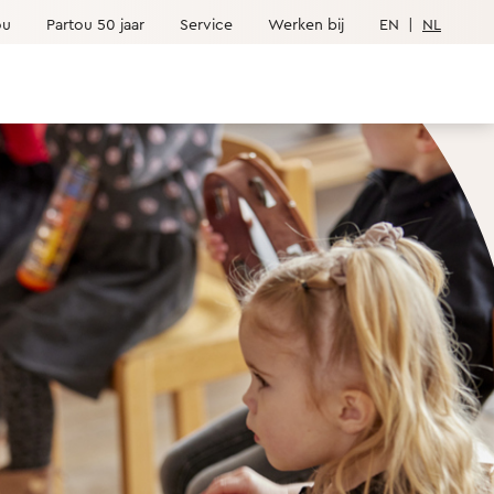
ou
Partou 50 jaar
Service
Werken bij
EN
|
NL