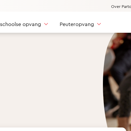
Over Part
nschoolse opvang
Peuteropvang