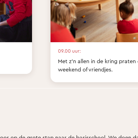
09.00 uur:
Met z'n allen in de kring praten
weekend of vriendjes.
 voor op de grote stap naar de basisschool. We doen da