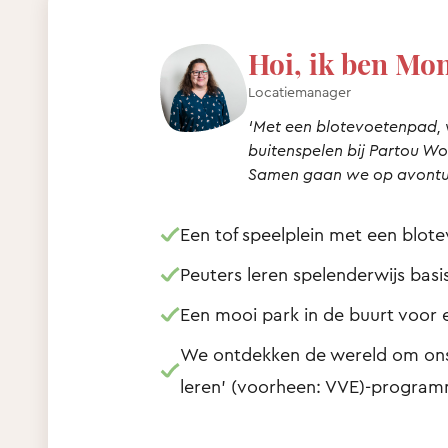
Hoi, ik ben Mo
Locatiemanager
‘Met een blotevoetenpad, v
buitenspelen bij Partou Woo
Samen gaan we op avontuu
Een tof speelplein met een blot
Peuters leren spelenderwijs bas
Een mooi park in de buurt voor 
We ontdekken de wereld om ons 
leren' (voorheen: VVE)-progra