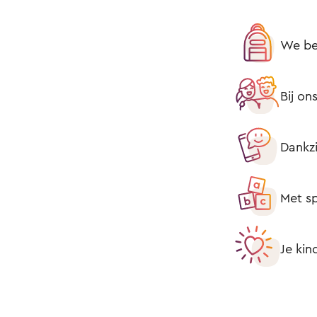
We be
Bij on
Dankzi
Met sp
Je kin