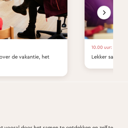
10.00 uur:
 over de vakantie, het
Lekker samen sp
t vooral door het samen te ontdekken en zelf te