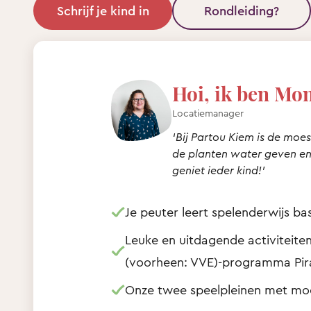
Schrijf je kind in
Rondleiding?
Hoi, ik ben Mo
Locatiemanager
‘Bij Partou Kiem is de moe
de planten water geven en
geniet ieder kind!’
Je peuter leert spelenderwijs b
Leuke en uitdagende activiteiten
(voorheen: VVE)-programma Pi
Onze twee speelpleinen met moes