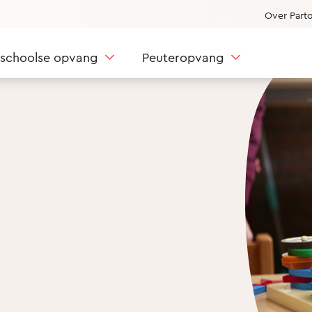
Over Part
nschoolse opvang
Peuteropvang