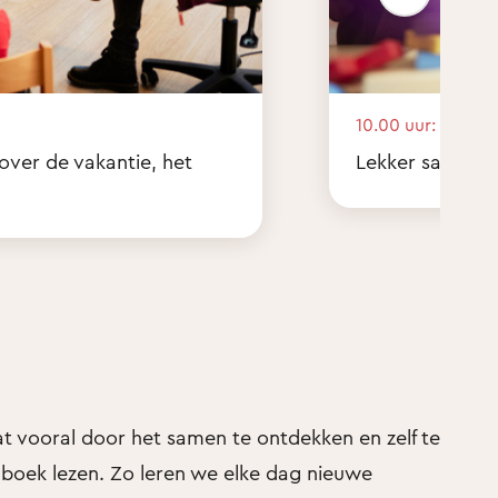
10.00 uur:
 over de vakantie, het
Lekker samen sp
t vooral door het samen te ontdekken en zelf te
nboek lezen. Zo leren we elke dag nieuwe