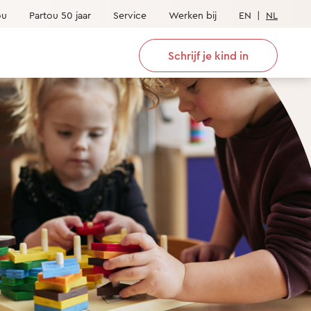
ou
Partou 50 jaar
Service
Werken bij
EN
|
NL
Schrijf je kind in