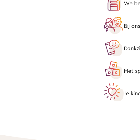
We be
Bij on
Dankzi
Met sp
Je kin