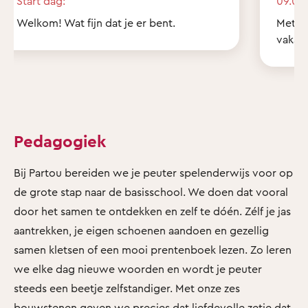
Start dag:
09.00 
Welkom! Wat fijn dat je er bent.
Met z'
vakant
Pedagogiek
Bij Partou bereiden we je peuter spelenderwijs voor op
de grote stap naar de basisschool. We doen dat vooral
door het samen te ontdekken en zelf te dóén. Zélf je jas
aantrekken, je eigen schoenen aandoen en gezellig
samen kletsen of een mooi prentenboek lezen. Zo leren
we elke dag nieuwe woorden en wordt je peuter
steeds een beetje zelfstandiger. Met onze zes
bouwstenen geven we precies dat liefdevolle zetje dat