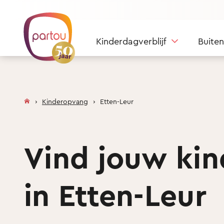
Skip to content
Kinderdagverblijf
Buite
Kinderopvang
Etten-Leur
Vind jouw ki
in Etten-Leur