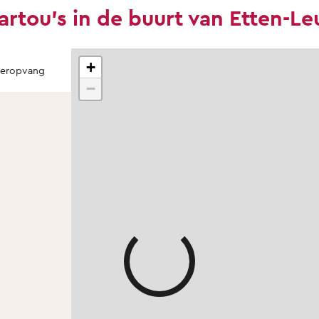
artou's in de buurt van Etten-Le
+
teropvang
−