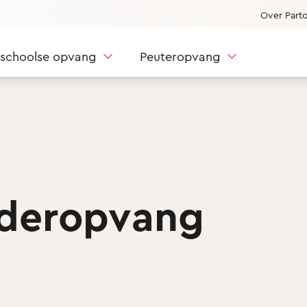
Over Part
nschoolse opvang
Peuteropvang
nderopvang