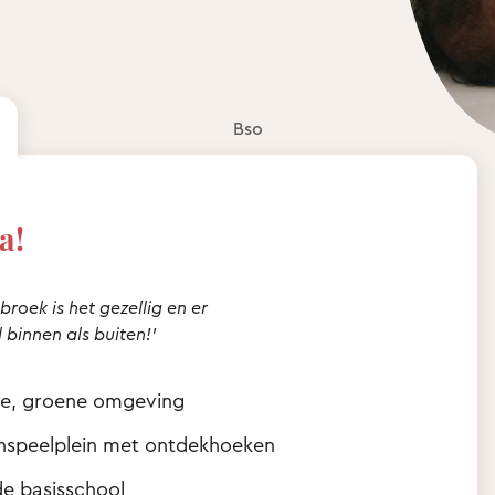
Bso
a!
broek is het gezellig en er
 binnen als buiten!’
ige, groene omgeving
tenspeelplein met ontdekhoeken
de basisschool