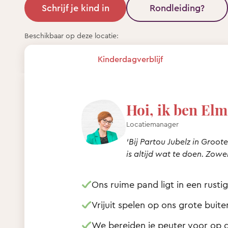
Schrijf je kind in
Rondleiding?
Beschikbaar op deze locatie:
Kinderdagverblijf
Hoi, ik ben Elm
Locatiemanager
‘Bij Partou Jubelz in Groote
is altijd wat te doen. Zowel
Ons ruime pand ligt in een rust
Vrijuit spelen op ons grote bui
We bereiden je peuter voor op 