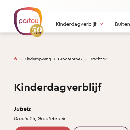
Skip to content
Kinderdagverblijf
Buite
Kinderopvang
Grootebroek
Dracht 26
Kinderdagverblijf
Jubelz
Dracht 26, Grootebroek