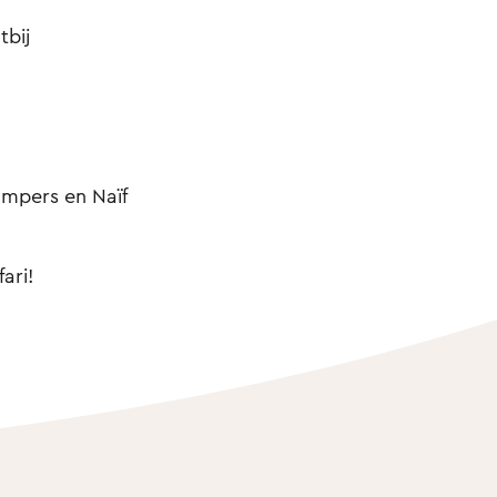
tbij
mpers en Naïf
ari!