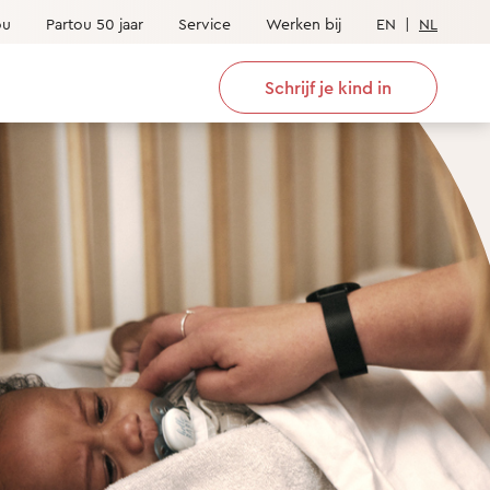
ou
Partou 50 jaar
Service
Werken bij
EN
|
NL
Schrijf je kind in