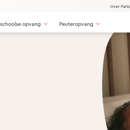
Over Part
nschoolse opvang
Peuteropvang