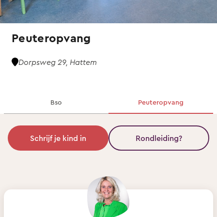
Peuteropvang
Dorpsweg 29, Hattem
Bso
Peuteropvang
Schrijf je kind in
Rondleiding?