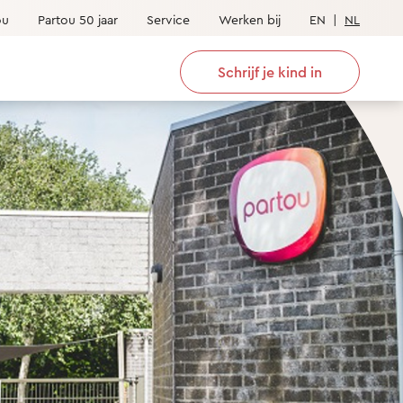
ou
Partou 50 jaar
Service
Werken bij
EN
|
NL
Schrijf je kind in