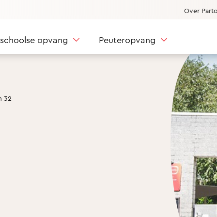
Over Part
nschoolse opvang
Peuteropvang
n 32