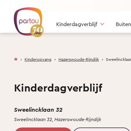
Skip to content
Kinderdagverblijf
Buite
Kinderopvang
Hazerswoude-Rijndijk
Sweelincklaa
Kinderdagverblijf
Sweelincklaan 32
Sweelincklaan 32, Hazerswoude-Rijndijk