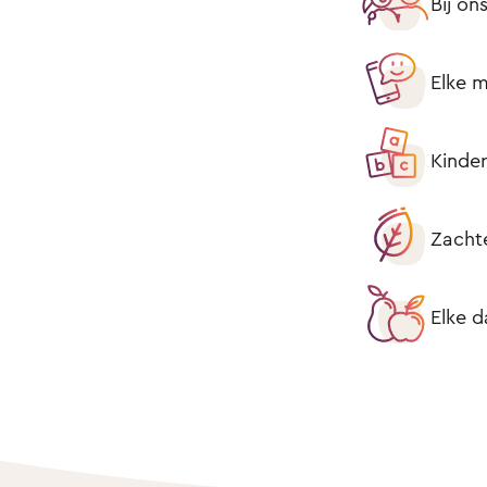
Bij on
Elke m
Kinder
Zacht
Elke d