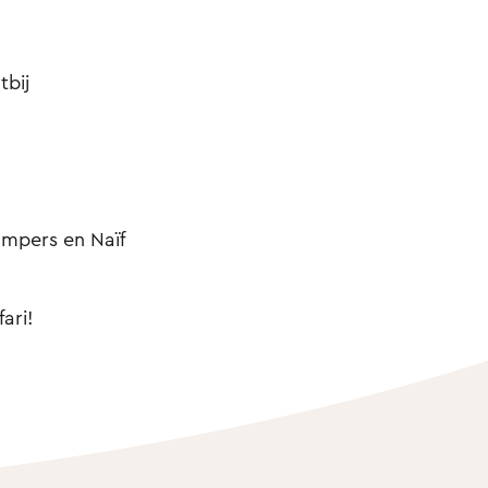
tbij
mpers en Naïf
ari!