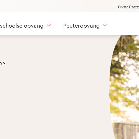
Over Part
nschoolse opvang
Peuteropvang
n 9