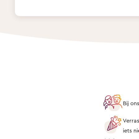
Bij o
Verras
iets n