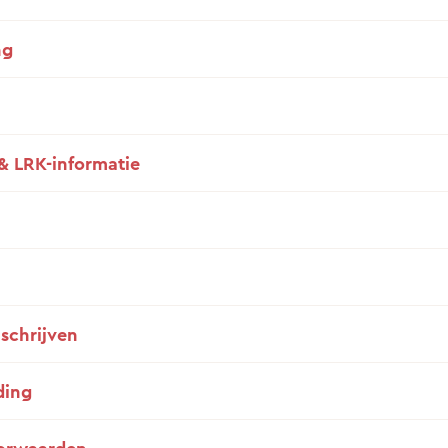
ng
& LRK-informatie
nschrijven
ding