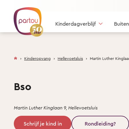
Skip to content
Kinderdagverblijf
Buite
Kinderopvang
Hellevoetsluis
Martin Luther Kinglaa
Bso
Martin Luther Kinglaan 9, Hellevoetsluis
Schrijf je kind in
Rondleiding?