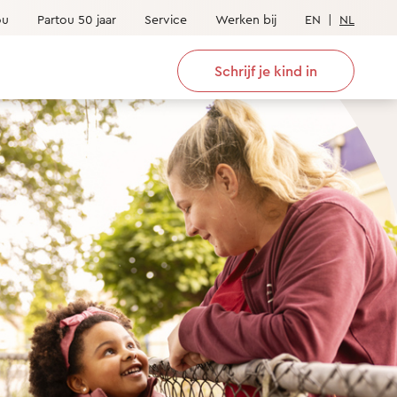
ou
Partou 50 jaar
Service
Werken bij
EN
|
NL
Schrijf je kind in