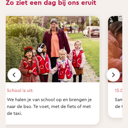
Zo ziet een dag bij ons eruit
School is uit:
15.00 
We halen je van school op en brengen je
Samen
naar de bso. Te voet, met de fiets of met
de tui
de taxi.