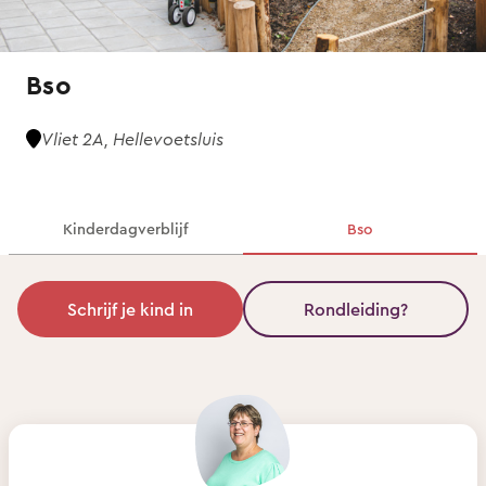
Bso
Vliet 2A, Hellevoetsluis
Kinderdagverblijf
Bso
Schrijf je kind in
Rondleiding?