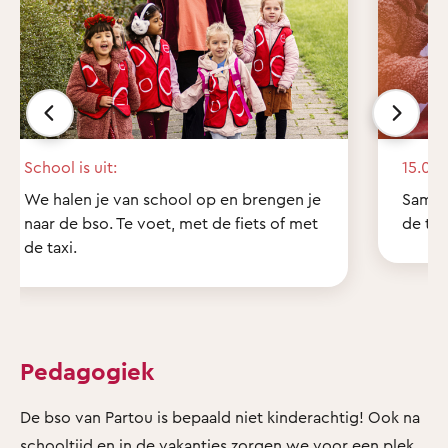
School is uit:
15.00 
We halen je van school op en brengen je
Samen
naar de bso. Te voet, met de fiets of met
de tui
de taxi.
Pedagogiek
De bso van Partou is bepaald niet kinderachtig! Ook na
schooltijd en in de vakanties zorgen we voor een plek