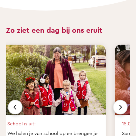
Zo ziet een dag bij ons eruit
School is uit:
15.00 
We halen je van school op en brengen je
Samen