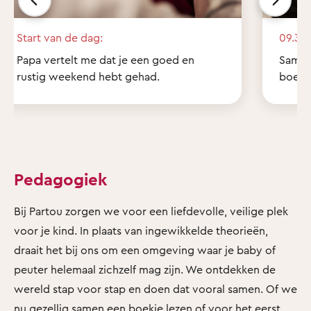
Start van de dag:
09.30 
Papa vertelt me dat je een goed en
Samen 
rustig weekend hebt gehad.
boekje
Pedagogiek
Bij Partou zorgen we voor een liefdevolle, veilige plek
voor je kind. In plaats van ingewikkelde theorieën,
draait het bij ons om een omgeving waar je baby of
peuter helemaal zichzelf mag zijn. We ontdekken de
wereld stap voor stap en doen dat vooral samen. Of we
nu gezellig samen een boekje lezen of voor het eerst