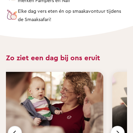
merken Pampers en Naïf
Elke dag vers eten én op smaakavontuur tijdens
de Smaaksafari!
Zo ziet een dag bij ons eruit