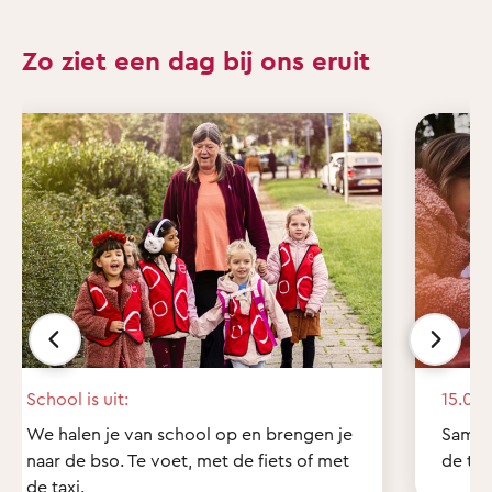
Zo ziet een dag bij ons eruit
School is uit:
15.00 
We halen je van school op en brengen je
Samen
naar de bso. Te voet, met de fiets of met
de tui
de taxi.