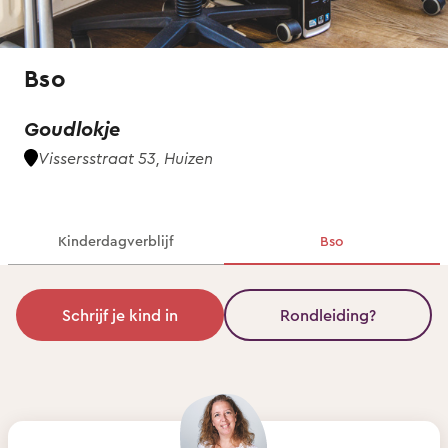
Bso
Goudlokje
Vissersstraat 53, Huizen
Kinderdagverblijf
Bso
Schrijf je kind in
Rondleiding?