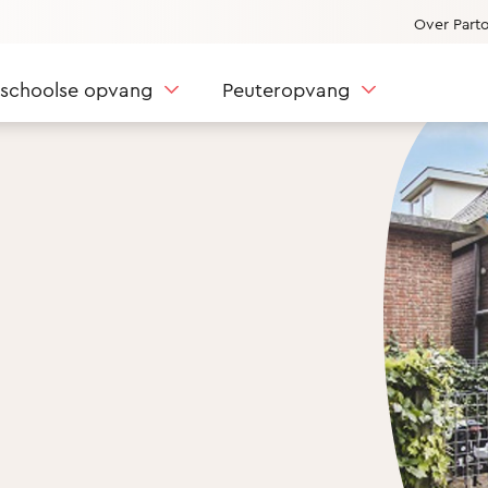
Over Part
nschoolse opvang
Peuteropvang