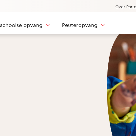
Over Part
nschoolse opvang
Peuteropvang