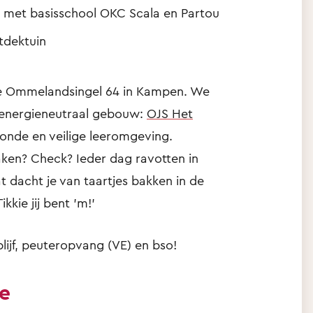
 met basisschool OKC Scala en Partou
tdektuin
de Ommelandsingel 64 in Kampen. We
én energieneutraal gebouw:
OJS Het
onde en veilige leeromgeving.
ken? Check? Ieder dag ravotten in
 dacht je van taartjes bakken in de
kkie jij bent 'm!'
lijf, peuteropvang (VE) en bso!
ie