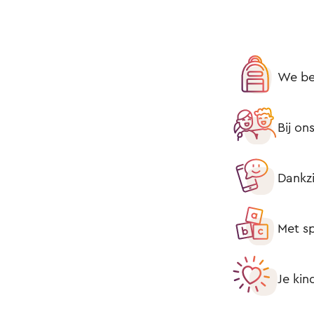
We be
Bij on
Dankzi
Met sp
Je kin