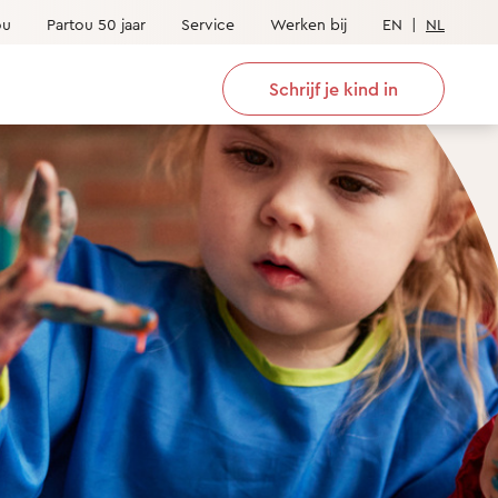
ou
Partou 50 jaar
Service
Werken bij
EN
|
NL
Schrijf je kind in