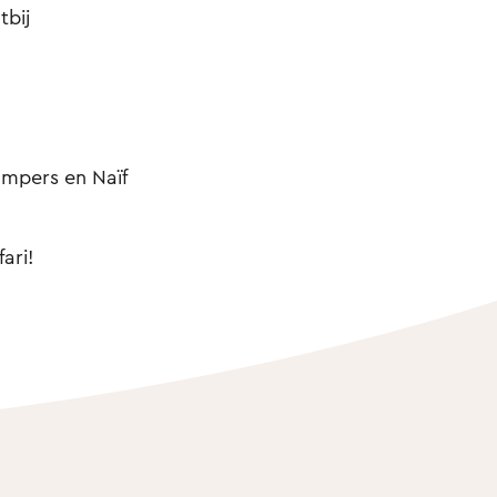
tbij
mpers en Naïf
ari!