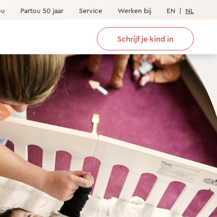
ou
Partou 50 jaar
Service
Werken bij
EN
|
NL
Schrijf je kind in