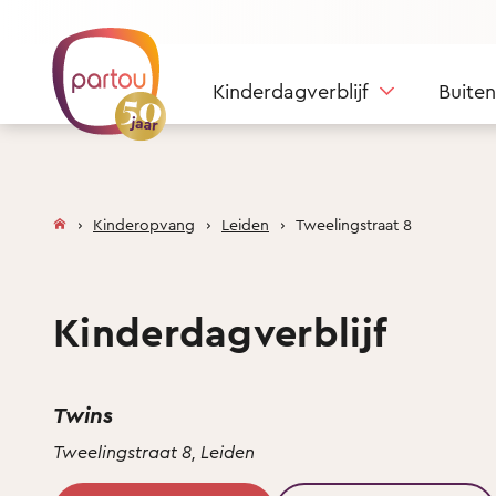
Skip to content
Kinderdagverblijf
Buite
Kinderopvang
Leiden
Tweelingstraat 8
Kinderdagverblijf
Twins
Tweelingstraat 8, Leiden