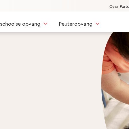
Over Part
nschoolse opvang
Peuteropvang