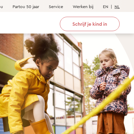
ou
Partou 50 jaar
Service
Werken bij
EN
|
NL
Schrijf je kind in