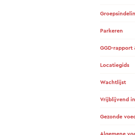
Groepsindeli
Parkeren
GGD-rapport 
Locatiegids
Wachtlijst
Vrijblijvend i
Gezonde voe
Algemene vo