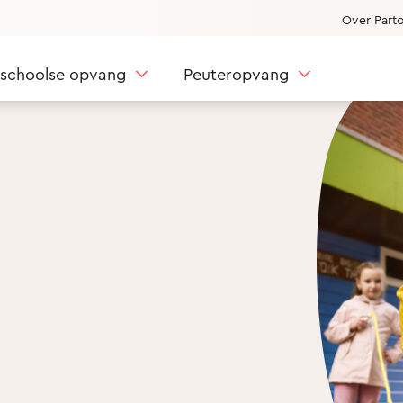
Over Part
nschoolse opvang
Peuteropvang