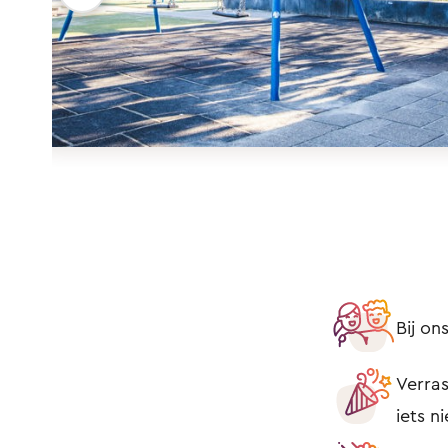
Bij o
Verras
iets n