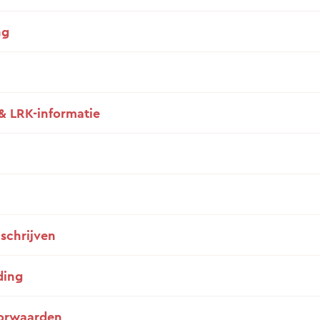
ng
& LRK-informatie
nschrijven
ding
orwaarden